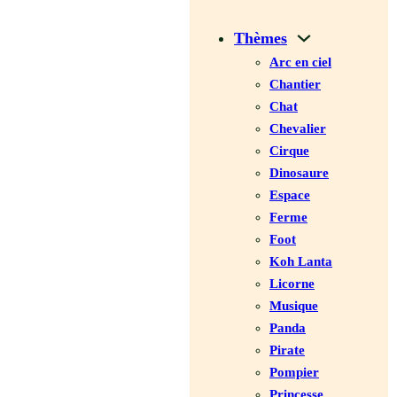
Thèmes
Arc en ciel
Chantier
Chat
Chevalier
Cirque
Dinosaure
Espace
Ferme
Foot
Koh Lanta
Licorne
Musique
Panda
Pirate
Pompier
Princesse