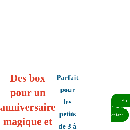
Des box
Parfait
pour
pour un
les
L'offrir
anniversaire
à votre
petits
enfant
magique et
de 3 à