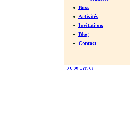
Boxs
Activités
Invitations
Blog
Contact
0
0,00
€
(TTC)