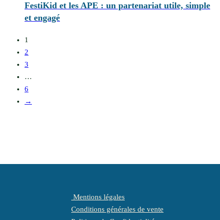
FestiKid et les APE : un partenariat utile, simple
et engagé
1
2
3
…
6
→
Mentions légales
Conditions générales de vente