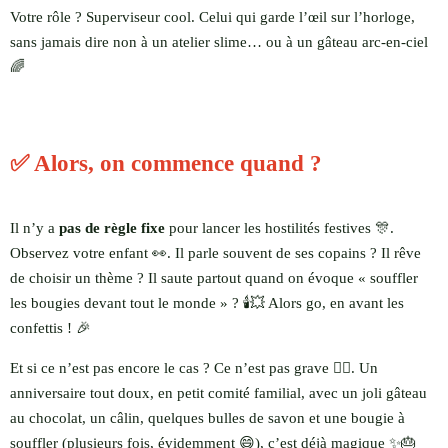
Votre rôle ? Superviseur cool. Celui qui garde l’œil sur l’horloge,
sans jamais dire non à un atelier slime… ou à un gâteau arc-en-ciel
🌈
✅ Alors, on commence quand ?
Il n’y a
pas de règle fixe
pour lancer les hostilités festives 🎊.
Observez votre enfant 👀. Il parle souvent de ses copains ? Il rêve
de choisir un thème ? Il saute partout quand on évoque « souffler
les bougies devant tout le monde » ? 🕯️💥 Alors go, en avant les
confettis ! 🎉
Et si ce n’est pas encore le cas ? Ce n’est pas grave 🧘‍♂️. Un
anniversaire tout doux, en petit comité familial, avec un joli gâteau
au chocolat, un câlin, quelques bulles de savon et une bougie à
souffler (plusieurs fois, évidemment 😄), c’est déjà magique ✨🎂