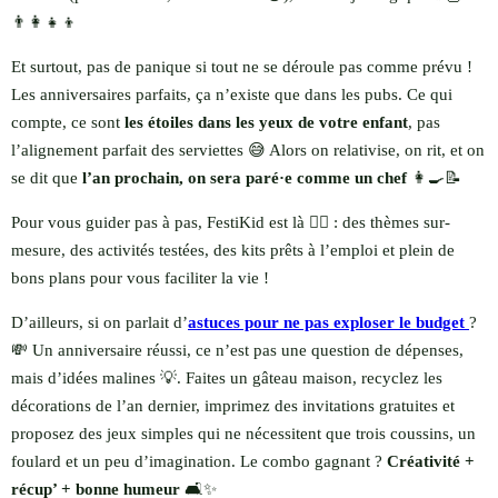
👨‍👩‍👧‍👦
Et surtout, pas de panique si tout ne se déroule pas comme prévu !
Les anniversaires parfaits, ça n’existe que dans les pubs. Ce qui
compte, ce sont
les étoiles dans les yeux de votre enfant
, pas
l’alignement parfait des serviettes 😅 Alors on relativise, on rit, et on
se dit que
l’an prochain, on sera paré·e comme un chef
👩‍🍳📝
Pour vous guider pas à pas, FestiKid est là 🦸‍♀️ : des thèmes sur-
mesure, des activités testées, des kits prêts à l’emploi et plein de
bons plans pour vous faciliter la vie !
D’ailleurs, si on parlait d’
astuces pour ne pas exploser le budget
?
💸 Un anniversaire réussi, ce n’est pas une question de dépenses,
mais d’idées malines 💡. Faites un gâteau maison, recyclez les
décorations de l’an dernier, imprimez des invitations gratuites et
proposez des jeux simples qui ne nécessitent que trois coussins, un
foulard et un peu d’imagination. Le combo gagnant ?
Créativité +
récup’ + bonne humeur
🛋️✨