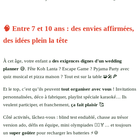
🧠 Entre 7 et 10 ans : des envies affirmées,
des idées plein la tête
À cet âge, votre enfant a
des exigences dignes d’un wedding
planner
😅. Fête Koh Lanta ? Escape Game ? Pyjama Party avec
quiz musical et pizza maison ? Tout est sur la table 🧩🎤🍕
Et le top, c’est qu’ils peuvent
tout organiser avec vous
! Invitations
personnalisées, déco à fabriquer, playlist spéciale karaoké… Ils
veulent participer, et franchement,
ça fait plaisir
🥰
Côté activités, lâchez-vous : blind test endiablé, chasse au trésor
version ado, défis en équipe, mini olympiades 🏃‍♂️🏅… et toujours
un
super goûter
pour recharger les batteries ⚡🍪