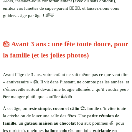
Alors, installez-vous confortablement (avec ou sans doudou),
enfilez vos lunettes de super-parent 🦸‍♀️🦸‍♂️, et laissez-nous vous
guider… âge par âge ! 🌈💡
🎂 Avant 3 ans : une fête toute douce, pour
la famille (et les jolies photos)
Avant l’âge de 3 ans, votre enfant ne sait même pas ce que veut dire
« anniversaire » 🎂. Il vit dans l’instant, ne compte pas les années, et
s’émerveille surtout devant une bougie allumée… qu’il voudra peut-
être manger plutôt que souffler 🕯️👶🍰
À cet âge, on reste
simple, cocon et câlin
💞. Inutile d’inviter toute
la crèche ou de louer une salle des fêtes. Une
petite réunion de
famille
, un
gâteau maison au chocolat
(ou aux pommes 🍎, pour
les puristes), quelques
ballons colorés
, une jolie
guirlande en