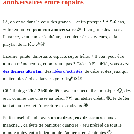
anniversaires entre copains
Là, on entre dans la cour des grands… enfin presque ! À 5-6 ans,
votre enfant
vit pour son anniversaire
🎉. Il en parle des mois à
l’avance, veut choisir le thème, la couleur des serviettes, et la
playlist de la fête 🎶😆
Licorne, pirate, dinosaure, espace, super-héros ? Il veut peut-être
tout en même temps, et pourquoi pas ? Grâce à FestiKid, vous avez
des thèmes ultra fun
, des
idées d’activités
, de déco et des jeux qui
mettent des étoiles dans les yeux ✨🦖🦄🚀
Côté timing :
2h à 2h30 de fête
, avec un accueil en musique 🎧, des
jeux comme une chasse au trésor 🗺️, un atelier créatif 🧶, le goûter
tant attendu 🍬, et l’ouverture des cadeaux 🎁
Petit conseil d’ami : ayez
un ou deux jeux de secours
dans la
manche… ça évite de paniquer quand le « jeu préféré de tout le
monde » devient « le jeu nul de l’année » en 2 minutes 🙃