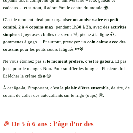
copains 👯‍♂️, il comprend qu’un anniversaire = fête, gâteau et
cadeaux… et surtout, il adore être le centre du monde 🌍.
C’est le moment idéal pour organiser
un anniversaire en petit
comité
,
2 à 4 copains max
, pendant
1h30 à 2h
, avec des
activités
simples et joyeuses
: bulles de savon 🫧, pêche à la ligne 🎣,
gommettes à gogo… Et surtout, prévoyez un
coin calme avec des
coussins
pour les petits cœurs fatigués 💤💖
Ne vous étonnez pas si
le moment préféré, c’est le gâteau
. Et pas
juste pour le manger. Non. Pour souffler les bougies. Plusieurs fois.
Et lécher la crème 🍰🔥😋
À cet âge-là, l’important, c’est
le plaisir d’être ensemble
, de rire, de
courir, de coller des autocollants sur le frigo (oups) 🤪.
🎉 De 5 à 6 ans : l’âge d’or des