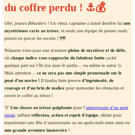
du coffre perdu ! ⚓️💰
Ohé, jeunes flibustiers !
Un vieux capitaine a laissé derrière lui
une
mystérieuse carte au trésor
, et seule une équipe de pirates rusés
pourra en percer les secrets ! 🗺️
Préparez-vous pour une aventure
pleine de mystères et de défis
,
où
chaque indice vous rapproche du fabuleux butin
caché
quelque part sur l’île (ou dans le jardin… ou même le salon !).
Mais attention…
ce ne sera pas une simple promenade sur le
pont d’un navire !
Il faudra faire preuve
d’ingéniosité, de
courage et d’un brin de malice
pour surmonter les obstacles et
ouvrir le coffre au trésor !
💡
Une chasse au trésor palpitante
pour l’
anniversaire d’un petit
pirate
, mêlant
réflexion, action et esprit d’équipe
, idéale pour
transformer une fête d’anniversaire ou un après-midi entre amis en
une grande aventure immersive
!