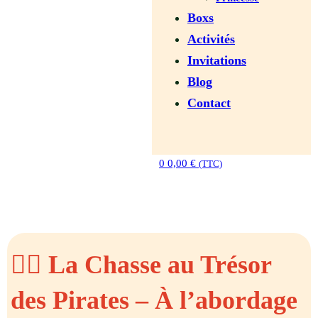
Boxs
Activités
Invitations
Blog
Contact
0
0,00
€
(TTC)
🏴‍☠️ La Chasse au Trésor
des Pirates – À l’abordage