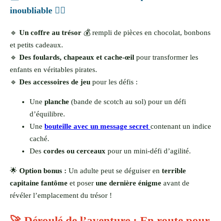
inoubliable 🏴‍☠️
🔹
Un coffre au trésor
💰 rempli de pièces en chocolat, bonbons
et petits cadeaux.
🔹
Des foulards, chapeaux et cache-œil
pour transformer les
enfants en véritables pirates.
🔹
Des accessoires de jeu
pour les défis :
Une
planche
(bande de scotch au sol) pour un défi
d’équilibre.
Une
bouteille avec un message secret
contenant un indice
caché.
Des
cordes ou cerceaux
pour un mini-défi d’agilité.
🌟
Option bonus :
Un adulte peut se déguiser en
terrible
capitaine fantôme
et poser
une dernière énigme
avant de
révéler l’emplacement du trésor !
🚀 Déroulé de l’aventure : En route pour