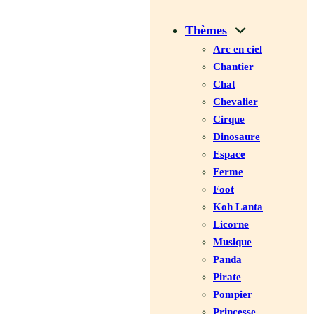
Thèmes
Arc en ciel
Chantier
Chat
Chevalier
Cirque
Dinosaure
Espace
Ferme
Foot
Koh Lanta
Licorne
Musique
Panda
Pirate
Pompier
Princesse