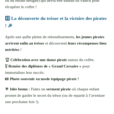
ou un enfant désigné) qui devra être distrait ou vaincu pour
récupérer le coffre !
3️⃣ La découverte du trésor et la victoire des pirates
! 🎉
Après une quête pleine de rebondissements,
les jeunes pirates
arrivent enfin au trésor
et découvrent
leurs récompenses bien
méritées
!
🏆
Célébration avec une danse pirate
autour du coffre.
🎖
Remise des diplômes de « Grand Corsaire »
pour
immortaliser leur succès.
📸
Photo souvenir en mode équipage pirate !
🌟
Idée bonus :
Faites un
serment pirate
où chaque enfant
promet de garder le secret du trésor (ou de repartir à l’aventure
une prochaine fois !).