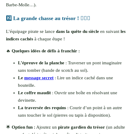
Barbe-Molle…).
2️⃣ La grande chasse au trésor ! 🏃‍♂️⚓️
L’équipage pirate se lance
dans la quête du siècle
en suivant
les
indices cachés
à chaque étape !
🔥
Quelques idées de défis à franchir :
L’épreuve de la planche
: Traverser un pont imaginaire
sans tomber (bande de scotch au sol).
Le
message secret
: Lire un indice caché dans une
bouteille.
Le coffre maudit
: Ouvrir une boîte en résolvant une
devinette.
La traversée des requins
: Courir d’un point à un autre
sans toucher le sol (pierres ou tapis à disposition).
🌟
Option fun :
Ajoutez un
pirate gardien du trésor
(un adulte