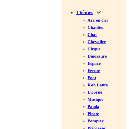
Thèmes
Arc en ciel
Chantier
Chat
Chevalier
Cirque
Dinosaure
Espace
Ferme
Foot
Koh Lanta
Licorne
Musique
Panda
Pirate
Pompier
Princesse