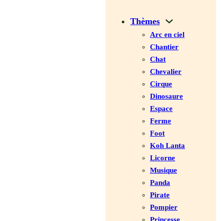
Thèmes
Arc en ciel
Chantier
Chat
Chevalier
Cirque
Dinosaure
Espace
Ferme
Foot
Koh Lanta
Licorne
Musique
Panda
Pirate
Pompier
Princesse