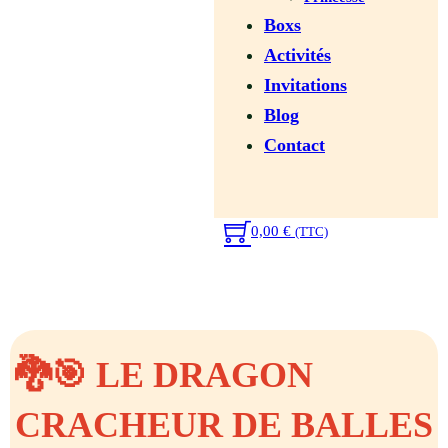
Boxs
Activités
Invitations
Blog
Contact
0,00
€
(TTC)
🐉🎯 LE DRAGON
CRACHEUR DE BALLES