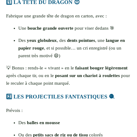
1️⃣ LA TÊTE DU DRAGON 😈
Fabrique une grande tête de dragon en carton, avec :
Une
bouche grande ouverte
pour viser dedans 🎯
Des
yeux globuleux
, des
dents pointues
, une
langue en
papier rouge
, et si possible… un cri enregistré (ou un
parent très motivé 😄)
💡 Bonus : rends-le « vivant » en le
faisant bouger légèrement
après chaque tir, ou en le
posant sur un chariot à roulettes
pour
le reculer à chaque point marqué.
2️⃣ LES PROJECTILES FANTASTIQUES 🧶
Prévois :
Des
balles en mousse
Ou des
petits sacs de riz ou de tissu
colorés