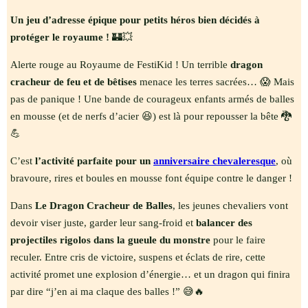
Un jeu d’adresse épique pour petits héros bien décidés à
protéger le royaume !
🏰💥
Alerte rouge au Royaume de FestiKid ! Un terrible
dragon
cracheur de feu et de bêtises
menace les terres sacrées… 😱 Mais
pas de panique ! Une bande de courageux enfants armés de balles
en mousse (et de nerfs d’acier 😆) est là pour repousser la bête 🐉
💪
C’est
l’activité parfaite pour un
anniversaire chevaleresque
, où
bravoure, rires et boules en mousse font équipe contre le danger !
Dans
Le Dragon Cracheur de Balles
, les jeunes chevaliers vont
devoir viser juste, garder leur sang-froid et
balancer des
projectiles rigolos dans la gueule du monstre
pour le faire
reculer. Entre cris de victoire, suspens et éclats de rire, cette
activité promet une explosion d’énergie… et un dragon qui finira
par dire “j’en ai ma claque des balles !” 😅🔥