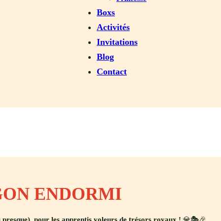
Boxs
Activités
Invitations
Blog
Contact
AGON ENDORMI
u presque), pour les apprentis voleurs de trésors royaux !
💎🎭🎉