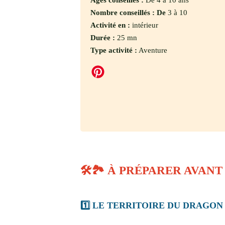
Âges conseillés :
De 4 à 10 ans
Nombre conseillés : De
3 à 10
Activité en :
intérieur
Durée :
25 mn
Type activité :
Aventure
🛠️🏞️ À PRÉPARER AVA
1️⃣ LE TERRITOIRE DU DRAGON 