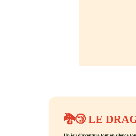
🐉😴 LE DR
Un jeu d’aventure tout en silence (o