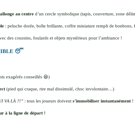
’allonge au centre
d’un cercle symbolique (tapis, couverture, zone déli
ble
: peluche dorée, boîte brillante, coffre miniature rempli de bonbons
vec des coussins, foulards et objets mystérieux pour l’ambiance !
SIBLE 😴
ts exagérés conseillés 😆)
ect
(pied qui craque, rire mal dissimulé, choc involontaire…)
I VA LÀ ?!”
: tous les joueurs doivent
s’immobiliser instantanément
!
ur à la ligne de départ !