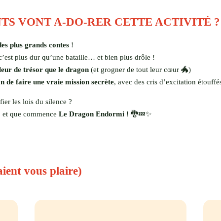
TS VONT A-DO-RER CETTE ACTIVITÉ ?
des plus grands contes
!
 c’est plus dur qu’une bataille… et bien plus drôle !
oleur de trésor que le dragon
(et grogner de tout leur cœur 🐲)
n de faire une vraie mission secrète
, avec des cris d’excitation étouffé
er les lois du silence ?
on… et que commence
Le Dragon Endormi
! 🐉💤✨
aient vous plaire)