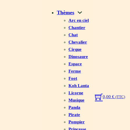
Thèmes
Arc en ciel
Chantier
Chat
Chevalier
Cirque
Dinosaure
Espace
Ferme
Foot
Koh Lanta
Licorne
0,00
€
(TTC)
Musique
Panda
Pirate
Pompier
Princesse