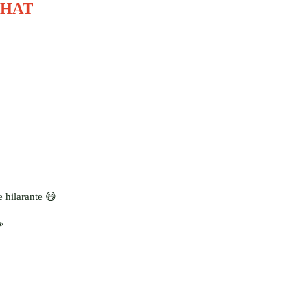
CHAT
e hilarante 😄
