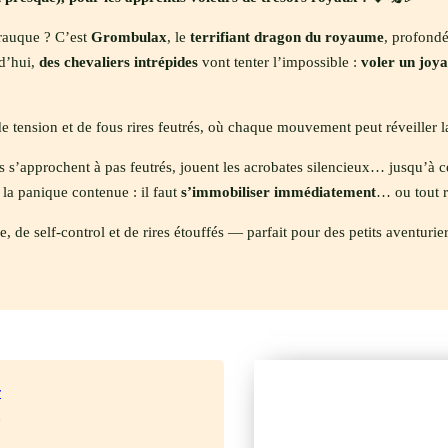
rauque ? C’est
Grombulax
, le
terrifiant dragon du royaume
, profond
rd’hui,
des chevaliers intrépides
vont tenter l’impossible :
voler un joya
e tension et de fous rires feutrés, où chaque mouvement peut réveiller la
nts s’approchent à pas feutrés, jouent les acrobates silencieux… jusqu’
 la panique contenue : il faut
s’immobiliser immédiatement
… ou tout 
, de self-control et de rires étouffés — parfait pour des petits aventurier
r