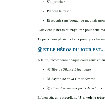
S’approcher
Prendre le trésor
Et revenir sans bouger au mauvais m
…devient le
héros du royaume
pour cette man
Tu peux faire plusieurs tours pour que chacun 
🏆 ET LE HÉROS DU JOUR EST…
À la fin, récompense chaque courageux voleur
🥇
Titre de Silence Légendaire
🥈
Espion·ne de la Grotte Sacrée
🥉
Chevalier·ère aux pieds de velours
Et bien sûr, un
autocollant “J’ai volé le trés