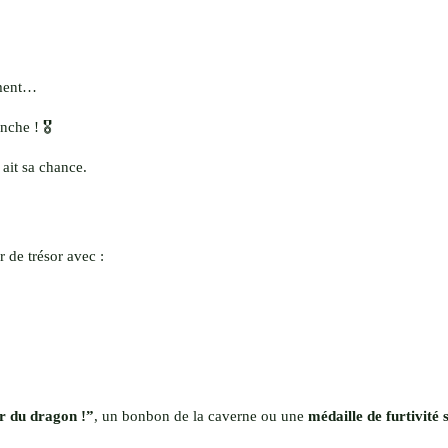
oment…
che ! 🎖️
ait sa chance.
 de trésor avec :
or du dragon !”
, un bonbon de la caverne ou une
médaille de furtivité