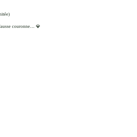
mitée)
, fausse couronne… 💎