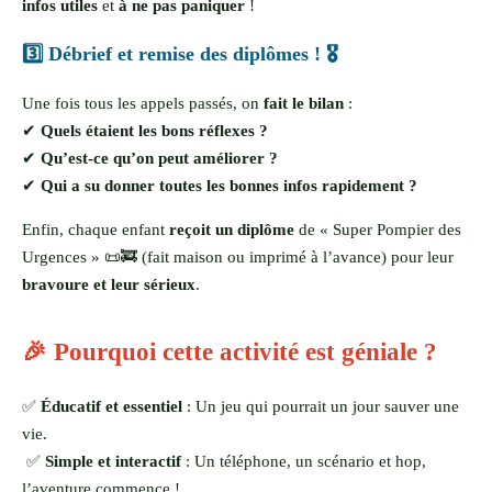
infos utiles
et
à ne pas paniquer
!
3️⃣ Débrief et remise des diplômes ! 🎖️
Une fois tous les appels passés, on
fait le bilan
:
✔
Quels étaient les bons réflexes ?
✔
Qu’est-ce qu’on peut améliorer ?
✔
Qui a su donner toutes les bonnes infos rapidement ?
Enfin, chaque enfant
reçoit un diplôme
de « Super Pompier des
Urgences » 📜🚒 (fait maison ou imprimé à l’avance) pour leur
bravoure et leur sérieux
.
🎉 Pourquoi cette activité est géniale ?
✅
Éducatif et essentiel
: Un jeu qui pourrait un jour sauver une
vie.
✅
Simple et interactif
: Un téléphone, un scénario et hop,
l’aventure commence !