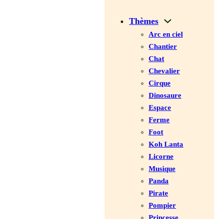
Thèmes
Arc en ciel
Chantier
Chat
Chevalier
Cirque
Dinosaure
Espace
Ferme
Foot
Koh Lanta
Licorne
Musique
Panda
Pirate
Pompier
Princesse