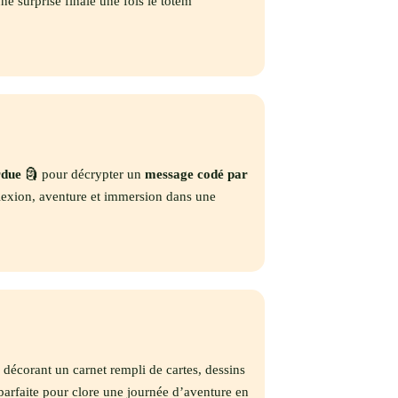
ne surprise finale une fois le totem
rdue
🗿 pour décrypter un
message codé par
flexion, aventure et immersion dans une
décorant un carnet rempli de cartes, dessins
 parfaite pour clore une journée d’aventure en