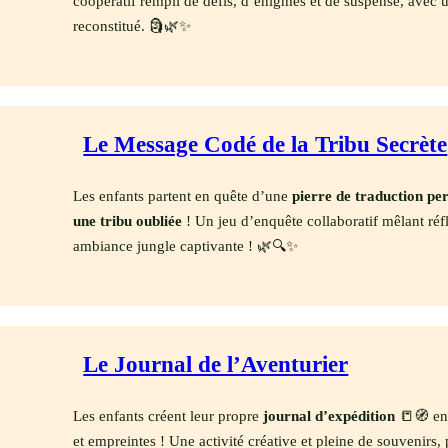
coopératif rempli de défis, d’énigmes et de suspense, avec u
reconstitué. 🗿🌿✨
Le Message Codé de la Tribu Secrète
Les enfants partent en quête d’une
pierre de traduction pe
une tribu oubliée
! Un jeu d’enquête collaboratif mêlant ré
ambiance jungle captivante ! 🌿🔍✨
Le Journal de l’Aventurier
Les enfants créent leur propre
journal d’expédition
📒🧭 en 
et empreintes ! Une activité créative et pleine de souvenirs,