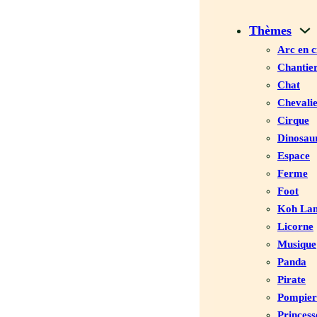
Thèmes
Arc en c
Chantie
Chat
Chevali
Cirque
Dinosau
Espace
Ferme
Foot
Koh Lan
Licorne
Musique
Panda
Pirate
Pompier
Princess