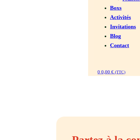
Boxs
Activités
Invitations
Blog
Contact
0
0,00
€
(TTC)