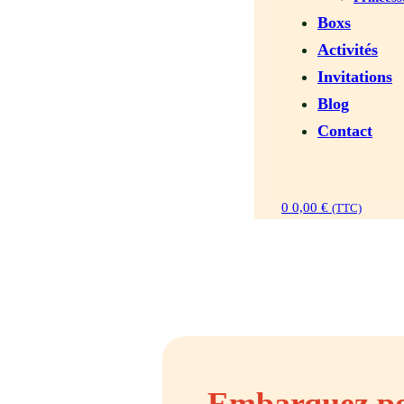
Boxs
Activités
Invitations
Blog
Contact
0
0,00
€
(TTC)