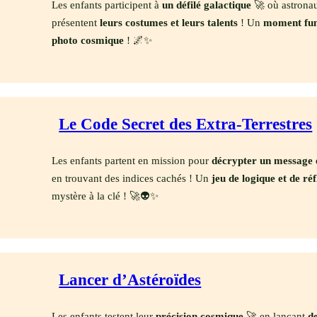
Les enfants participent à
un défilé galactique
🚀 où astronaut
présentent
leurs costumes et leurs talents
! Un
moment fun 
photo cosmique
! 🌌✨
Le Code Secret des Extra-Terrestres
Les enfants partent en mission pour
décrypter un message 
en trouvant des indices cachés ! Un
jeu de logique et de ré
mystère à la clé ! 🚀👽✨
Lancer d’Astéroïdes
Les enfants testent leur
précision cosmique
🚀 en lançant
d