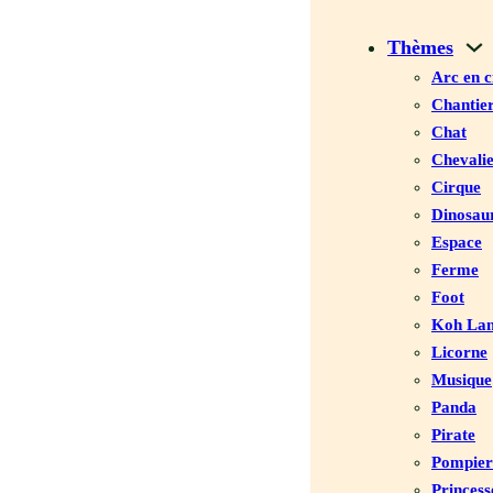
Thèmes
Arc en c
Chantie
Chat
Chevali
Cirque
Dinosau
Espace
Ferme
Foot
Koh Lan
Licorne
Musique
Panda
Pirate
Pompier
Princess