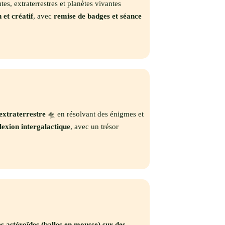
es, extraterrestres et planètes vivantes
et créatif
, avec
remise de badges et séance
extraterrestre
🛸 en résolvant des énigmes et
flexion intergalactique
, avec un trésor
es astéroïdes (balles en mousse) sur des