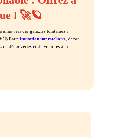
iable : Offrez à
ue !
🚀🪐​
s amis vers des galaxies lointaines ?
👨‍🚀 Entre
invitation interstellaire
, décor
, de découvertes et d’aventures à la